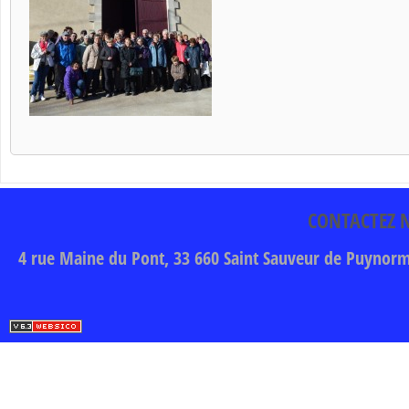
CONTACTEZ 
4 rue Maine du Pont, 33 660 Saint Sauveur de Puynor